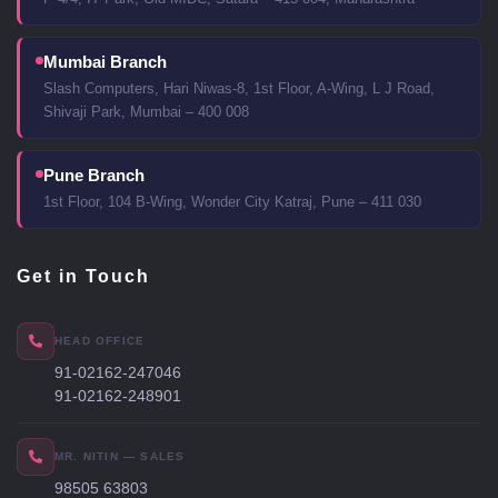
Mumbai Branch
Slash Computers, Hari Niwas-8, 1st Floor, A-Wing, L J Road,
Shivaji Park, Mumbai – 400 008
Pune Branch
1st Floor, 104 B-Wing, Wonder City Katraj, Pune – 411 030
Get in Touch
HEAD OFFICE
91-02162-247046
91-02162-248901
MR. NITIN — SALES
98505 63803