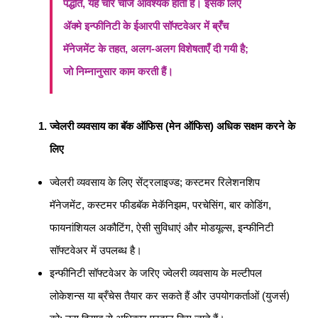
पद्धति, यह चार चीजें आवश्यक होती हैं। इसके लिए
ॲक्मे इन्फीनिटी के ईआरपी सॉफ्टवेअर में ब्रँच
मॅनेजमेंट के तहत, अलग-अलग विशेषताएँ दी गयी है;
जो निम्नानुसार काम करती हैं।
ज्वेलरी व्यवसाय का बॅक ऑफिस (मेन ऑफिस) अधिक सक्षम करने के
लिए
ज्वेलरी व्यवसाय के लिए सेंट्रलाइज्ड; कस्टमर रिलेशनशिप
मॅनेजमेंट, कस्टमर फीडबॅक मेकॅनिझम, परचेसिंग, बार कोडिंग,
फायनांशियल अकौटिंग, ऐसी सुविधाएं और मोडयूल्स, इन्फीनिटी
सॉफ्टवेअर में उपलब्ध है।
इन्फीनिटी सॉफ्टवेअर के जरिए ज्वेलरी व्यवसाय के मल्टीपल
लोकेशन्स या ब्रँचेस तैयार कर सकते हैं और उपयोगकर्ताओं (युजर्स)