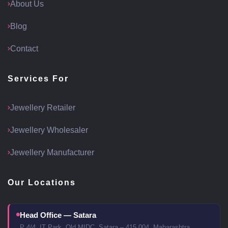
About Us
Blog
Contact
Services For
Jewellery Retailer
Jewellery Wholesaler
Jewellery Manufacturer
Our Locations
Head Office — Satara
P 4/4, IT Park, Old MIDC, Satara – 415 004, Maharashtra