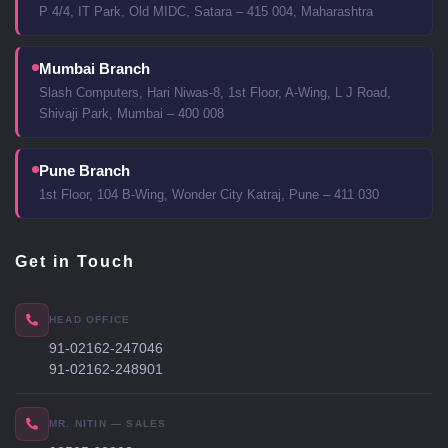
P 4/4, IT Park, Old MIDC, Satara – 415 004, Maharashtra
Mumbai Branch
Slash Computers, Hari Niwas-8, 1st Floor, A-Wing, L J Road,
Shivaji Park, Mumbai – 400 008
Pune Branch
1st Floor, 104 B-Wing, Wonder City Katraj, Pune – 411 030
Get in Touch
HEAD OFFICE
91-02162-247046
91-02162-248901
MR. NITIN — SALES