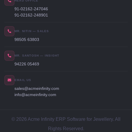
HEAD OFFICE
91-02162-247046
91-02162-248901
MR. NITIN — SALES
98505 63803
MR. SANTOSH — INSIGHT
94226 05469
EMAIL US
sales@acmeinfinity.com
info@acmeinfinity.com
© 2026 Acme Infinity ERP Software for Jewellery. All
Rights Reserved.